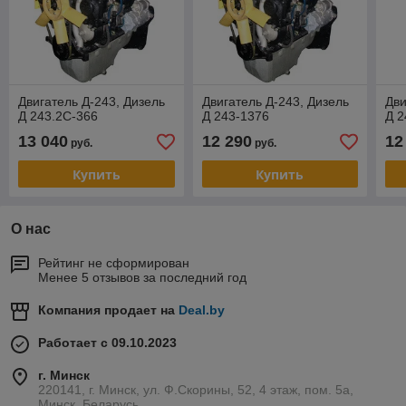
Двигатель Д-243, Дизель
Двигатель Д-243, Дизель
Дви
Д 243.2С-366
Д 243-1376
Д 2
13 040
12 290
12
руб.
руб.
Купить
Купить
О нас
Рейтинг не сформирован
Менее 5 отзывов за последний год
Компания продает на
Deal.by
Работает с 09.10.2023
г. Минск
220141, г. Минск, ул. Ф.Скорины, 52, 4 этаж, пом. 5а,
Минск, Беларусь