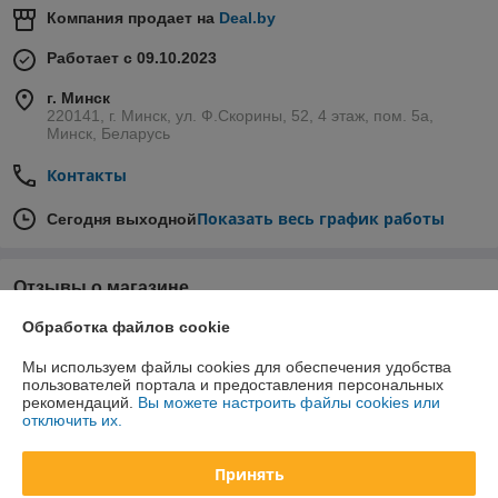
Компания продает на
Deal.by
Работает с 09.10.2023
г. Минск
220141, г. Минск, ул. Ф.Скорины, 52, 4 этаж, пом. 5а,
Минск, Беларусь
Контакты
Показать весь график работы
Сегодня выходной
Отзывы о магазине
Обработка файлов cookie
У компании пока нет отзывов, добавьте первый
Мы используем файлы cookies для обеспечения удобства
пользователей портала и предоставления персональных
О нас
рекомендаций.
Вы можете настроить файлы cookies или
отключить их.
Контакты
Принять