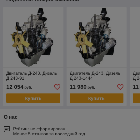
Двигатель Д-243, Дизель
Двигатель Д-243, Дизель
Дви
Д 243-91
Д 243-1444
Д 2
12 054
11 980
11
руб.
руб.
Купить
Купить
О нас
Рейтинг не сформирован
Менее 5 отзывов за последний год