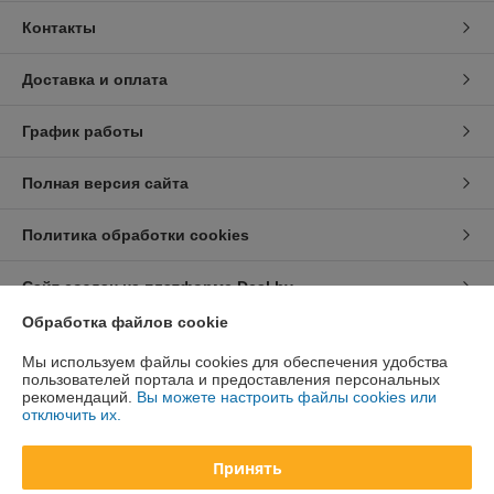
Контакты
Доставка и оплата
График работы
Полная версия сайта
Политика обработки cookies
Сайт создан на платформе Deal.by
Обработка файлов cookie
Информация для покупателя
Мы используем файлы cookies для обеспечения удобства
пользователей портала и предоставления персональных
Юридическое лицо:
ООО «Техноферма»
рекомендаций.
Вы можете настроить файлы cookies или
220141, г. Минск, ул. Ф.Скорины, 52, 4 этаж, пом. 5а
отключить их.
Регистрационный номер ЕГР: 193628073
Принять
УНП: 193628073