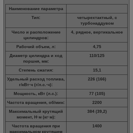
Наименование параметра
Тип:
четырехтактный, с
турбонаддувом
Число и расположение
4, рядное, вертикальное
цилиндров:
Рабочий объем, л:
4,75
Диаметр цилиндра и ход
110/125
поршня, мм:
Степень сжатия:
15,1
Удельный расход топлива,
226 (166)
г/кВт·ч (г/л.с.·ч):
Мощность, кВт (л.с.):
77 (105)
Частота вращения, об/мин:
2200
Максимальный крутящий
384 (39,2)
момент, Н·м (кг·м):
Частота вращения при
1400
максимальном крутящем