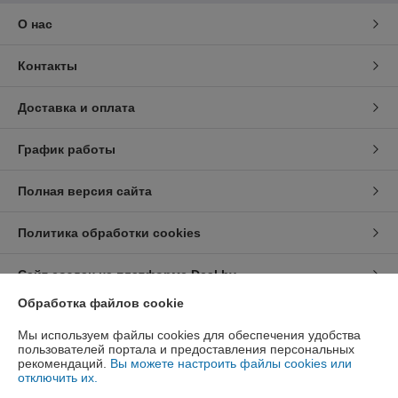
О нас
Контакты
Доставка и оплата
График работы
Полная версия сайта
Политика обработки cookies
Сайт создан на платформе Deal.by
Обработка файлов cookie
Информация для покупателя
Мы используем файлы cookies для обеспечения удобства
пользователей портала и предоставления персональных
Юридическое лицо:
ООО «Техноферма»
рекомендаций.
Вы можете настроить файлы cookies или
220141, г. Минск, ул. Ф.Скорины, 52, 4 этаж, пом. 5а
отключить их.