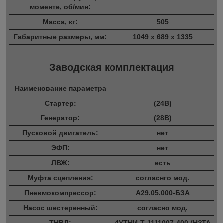
моменте, об/мин:
Масса, кг:
505
Габаритные размеры, мм:
1049 х 689 х 1335
Заводская комплектация
Наименование параметра
Стартер:
(24В)
Генератор:
(28В)
Пусковой двигатель:
нет
ЭФП:
нет
ЛВЖ:
есть
Муфта сцепления:
согласнго мод.
Пневмокомпрессор:
А29.05.000-БЗА
Насос шестеренный:
согласно мод.
ТНВД:
4УТНИ-Т-1111007-400 (НЗТА