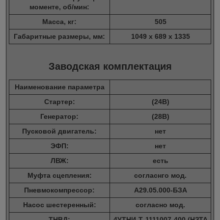
моменте, об/мин:
Масса, кг:
505
Габаритные размеры, мм:
1049 х 689 х 1335
Заводская комплектация
Наименование параметра
Стартер:
(24В)
Генератор:
(28В)
Пусковой двигатель:
нет
ЭФП:
нет
ЛВЖ:
есть
Муфта сцепления:
согласнго мод.
Пневмокомпрессор:
А29.05.000-БЗА
Насос шестеренный:
согласно мод.
ТНВД:
4УТНИ-Т-1111007-400 (НЗТА