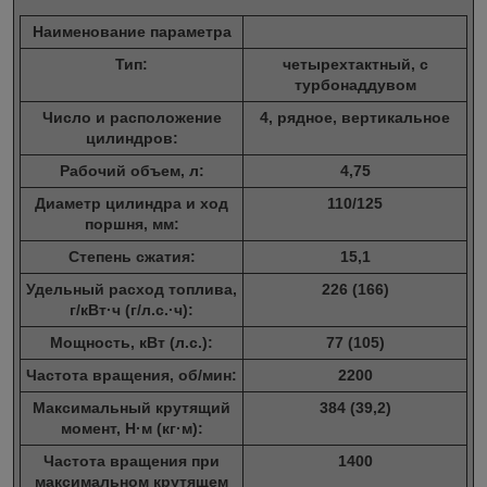
Наименование параметра
Тип:
четырехтактный, с
турбонаддувом
Число и расположение
4, рядное, вертикальное
цилиндров:
Рабочий объем, л:
4,75
Диаметр цилиндра и ход
110/125
поршня, мм:
Степень сжатия:
15,1
Удельный расход топлива,
226 (166)
г/кВт·ч (г/л.с.·ч):
Мощность, кВт (л.с.):
77 (105)
Частота вращения, об/мин:
2200
Максимальный крутящий
384 (39,2)
момент, Н·м (кг·м):
Частота вращения при
1400
максимальном крутящем