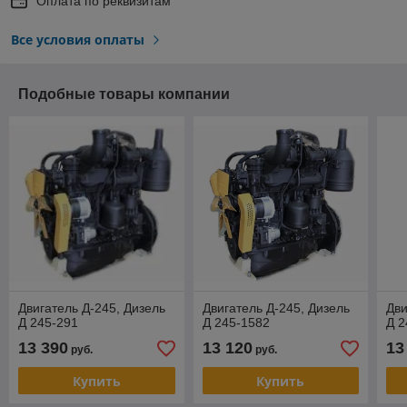
Оплата по реквизитам
Все условия оплаты
Подобные товары компании
Двигатель Д-245, Дизель
Двигатель Д-245, Дизель
Дви
Д 245-291
Д 245-1582
Д 2
13 390
13 120
13
руб.
руб.
Купить
Купить