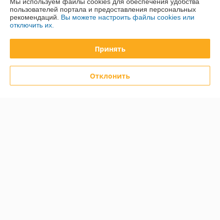
Мы используем файлы cookies для обеспечения удобства
пользователей портала и предоставления персональных
О нас
рекомендаций.
Вы можете настроить файлы cookies или
отключить их.
Контакты
Принять
Доставка и оплата
Отклонить
График работы
Полная версия сайта
Политика обработки cookies
Сайт создан на платформе Deal.by
Информация для покупателя
Юридическое лицо:
ООО «Техноферма»
220141, г. Минск, ул. Ф.Скорины, 52, 4 этаж, пом. 5а