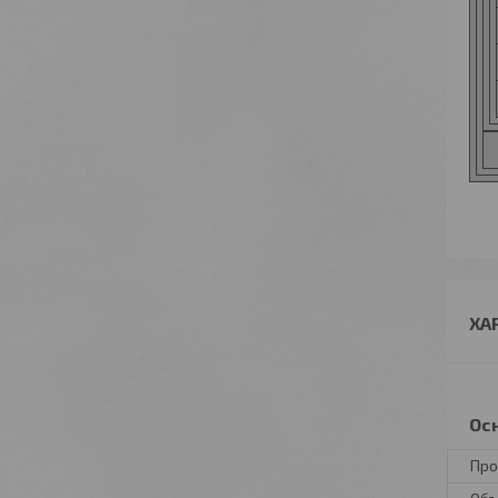
ХА
Ос
Про