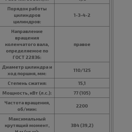
Порядок работы
цилиндров
1-3-4-2
цилиндров:
Направление
вращения
коленчатого вала,
правое
определяемое по
ГОСТ 22836:
Диаметр цилиндра и
110/125
ход поршня, мм:
Степень сжатия:
15,1
Мощность, кВт (л.с.):
77 (105)
Частота вращения,
2200
об/мин:
Максимальный
крутящий момент,
384 (39,2)
Н·м (кг·м):