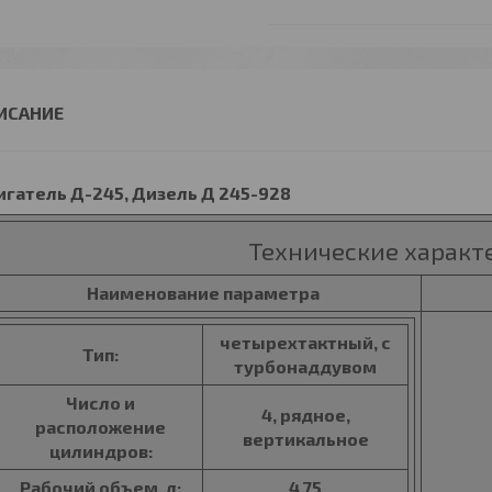
игатель Д-245, Дизель Д 245-928
Технические характ
Наименование параметра
четырехтактный, с
Тип:
турбонаддувом
Число и
4, рядное,
расположение
вертикальное
цилиндров:
Рабочий объем, л:
4,75