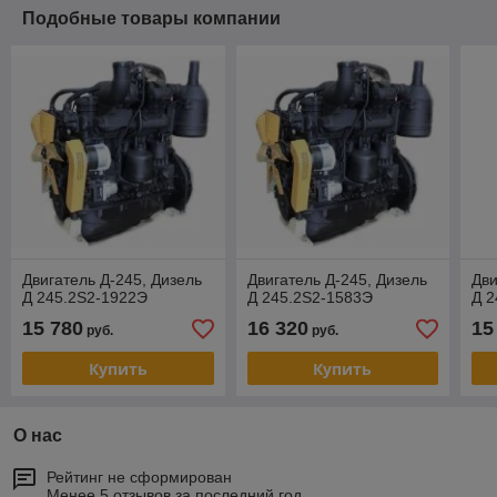
Подобные товары компании
Двигатель Д-245, Дизель
Двигатель Д-245, Дизель
Дви
Д 245.2S2-1922Э
Д 245.2S2-1583Э
Д 2
15 780
16 320
15
руб.
руб.
Купить
Купить
О нас
Рейтинг не сформирован
Менее 5 отзывов за последний год