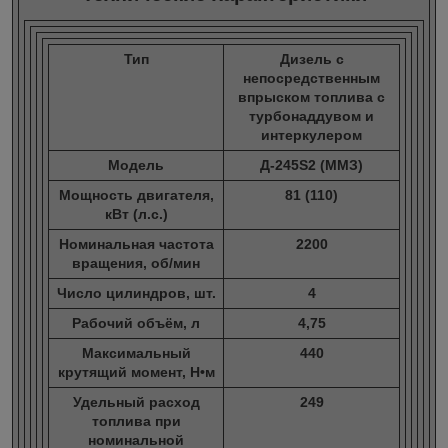
Тип
Дизель с
непосредственным
впрыском топлива с
турбонаддувом и
интеркулером
Модель
Д-245S2 (ММЗ)
Мощность двигателя,
81 (110)
кВт (л.с.)
Номинальная частота
2200
вращения, об/мин
Число цилиндров, шт.
4
Рабочий объём, л
4,75
Максимальный
440
крутящий момент, Н•м
Удельный расход
249
топлива при
номинальной