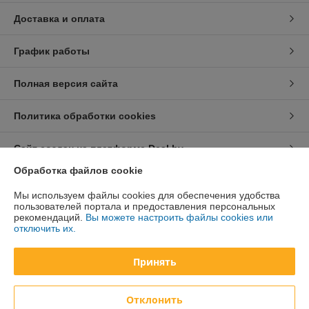
Доставка и оплата
График работы
Полная версия сайта
Политика обработки cookies
Сайт создан на платформе Deal.by
Обработка файлов cookie
Информация для покупателя
Мы используем файлы cookies для обеспечения удобства
пользователей портала и предоставления персональных
Юридическое лицо:
ООО «Техноферма»
рекомендаций.
Вы можете настроить файлы cookies или
220141, г. Минск, ул. Ф.Скорины, 52, 4 этаж, пом. 5а
отключить их.
Регистрационный номер ЕГР: 193628073
Принять
УНП: 193628073
Регистрационный орган: Мингоисполком
Отклонить