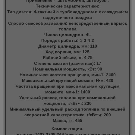
Применение - автомобили, автобусы.
Технические характеристики:
Тип дизеля: 4-тактный с турбонаддувом и охлаждением
наддувочного воздуха
Способ смесеобразования: непосредственный впрыск
топлива
Число цилиндров: 4L
Порядок работы: 1-3-4-2
Диаметр цилиндра, мм: 110
Ход поршня, мм: 125
Рабочий объем, л: 4.75
Степень сжатия (расчетная): 17
Номинальная мощность, кВт: 90
Номинальная частота вращения, мин-1: 2400
Максимальный крутящий момент, Н·м: 420
Частота вращения при максимальном крутящем
моменте, мин-1: 1400
Удельный расход топлива при номинальной
мощности, г/кВт·ч: 230
Минимальный удельный расход топлива по внешней
скоростной характеристике, г/кВт·ч: 200
Масса, кг: 455
Комплектация:
- стартер 7402.3708 24В/или аналог согласно мод.