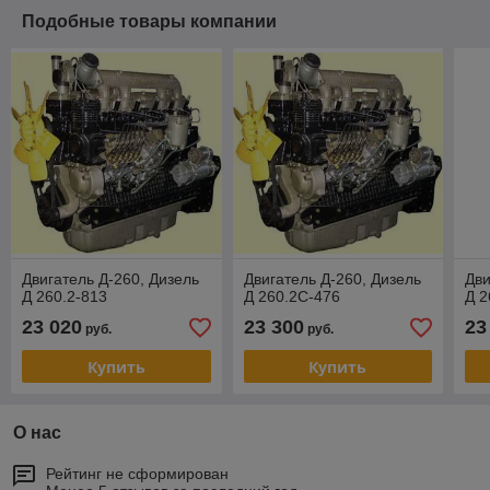
Подобные товары компании
Двигатель Д-260, Дизель
Двигатель Д-260, Дизель
Дви
Д 260.2-813
Д 260.2С-476
Д 2
23 020
23 300
23
руб.
руб.
Купить
Купить
О нас
Рейтинг не сформирован