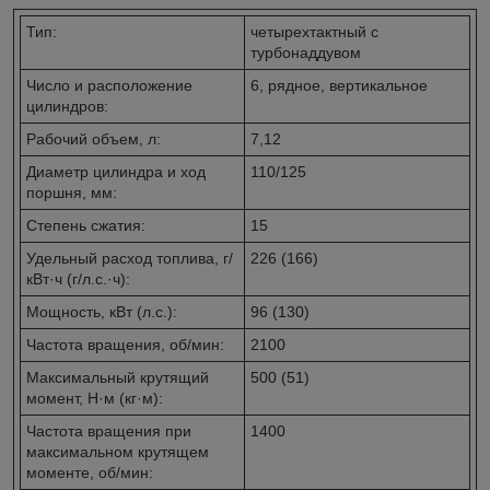
Тип:
четырехтактный с
турбонаддувом
Число и расположение
6, рядное, вертикальное
цилиндров:
Рабочий объем, л:
7,12
Диаметр цилиндра и ход
110/125
поршня, мм:
Степень сжатия:
15
Удельный расход топлива, г/
226 (166)
кВт·ч (г/л.с.·ч):
Мощность, кВт (л.с.):
96 (130)
Частота вращения, об/мин:
2100
Максимальный крутящий
500 (51)
момент, Н·м (кг·м):
Частота вращения при
1400
максимальном крутящем
моменте, об/мин: