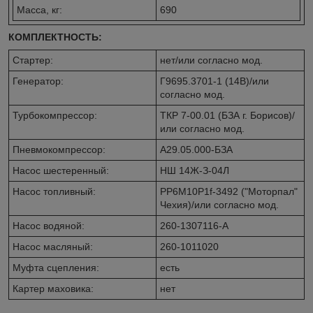
Масса, кг:
690
КОМПЛЕКТНОСТЬ:
Стартер:
нет/или согласно мод.
Генератор:
Г9695.3701-1 (14В)/или
согласно мод.
Турбокомпрессор:
ТКР 7-00.01 (БЗА г. Борисов)/
или согласно мод.
Пневмокомпрессор:
А29.05.000-БЗА
Насос шестеренный:
НШ 14Ж-З-04Л
Насос топливный:
PP6M10P1f-3492 ("Моторпал"
Чехия)/или согласно мод.
Насос водяной:
260-1307116-А
Насос масляный:
260-1011020
Муфта сцепления:
есть
Картер маховика:
нет