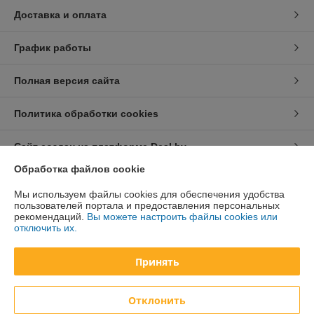
Доставка и оплата
График работы
Полная версия сайта
Политика обработки cookies
Сайт создан на платформе Deal.by
Обработка файлов cookie
Информация для покупателя
Мы используем файлы cookies для обеспечения удобства
пользователей портала и предоставления персональных
Юридическое лицо:
ООО «Техноферма»
рекомендаций.
Вы можете настроить файлы cookies или
220141, г. Минск, ул. Ф.Скорины, 52, 4 этаж, пом. 5а
отключить их.
Регистрационный номер ЕГР: 193628073
Принять
УНП: 193628073
Регистрационный орган: Мингоисполком
Отклонить
Дата регистрации компании: 23.05.2022