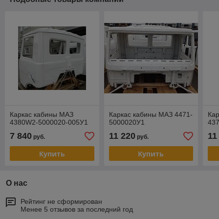
Каркас кабины МАЗ
Каркас кабины МАЗ 4471-
Ка
4380W2-5000020-005У1
5000020У1
43
7 840
11 220
11
руб.
руб.
Купить
Купить
О нас
Рейтинг не сформирован
Менее 5 отзывов за последний год