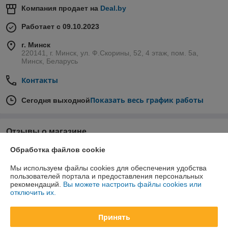
Компания продает на
Deal.by
Работает с 09.10.2023
г. Минск
220141, г. Минск, ул. Ф.Скорины, 52, 4 этаж, пом. 5а,
Минск, Беларусь
Контакты
Показать весь график работы
Сегодня выходной
Отзывы о магазине
Обработка файлов cookie
У компании пока нет отзывов, добавьте первый
Мы используем файлы cookies для обеспечения удобства
пользователей портала и предоставления персональных
О нас
рекомендаций.
Вы можете настроить файлы cookies или
отключить их.
Контакты
Принять