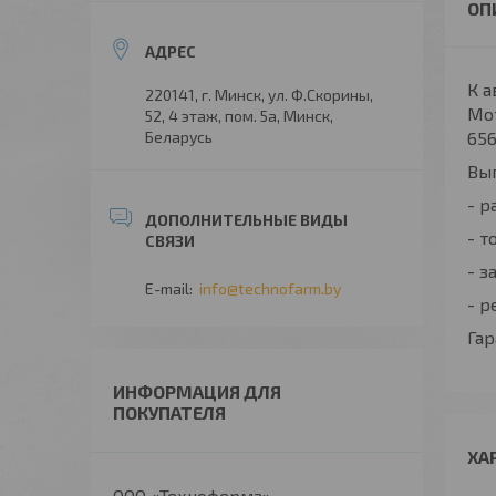
К 
220141, г. Минск, ул. Ф.Скорины,
Мот
52, 4 этаж, пом. 5а, Минск,
Беларусь
656
Вы
- р
- т
- з
info@technofarm.by
- р
Гар
ИНФОРМАЦИЯ ДЛЯ
ПОКУПАТЕЛЯ
ХА
ООО «Техноферма»