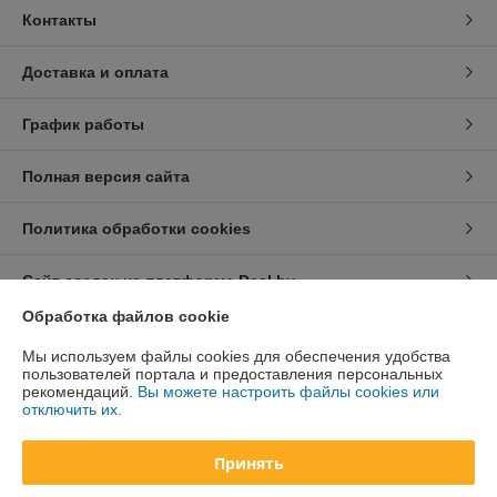
Контакты
Доставка и оплата
График работы
Полная версия сайта
Политика обработки cookies
Сайт создан на платформе Deal.by
Обработка файлов cookie
Информация для покупателя
Мы используем файлы cookies для обеспечения удобства
пользователей портала и предоставления персональных
Юридическое лицо:
ООО «Техноферма»
рекомендаций.
Вы можете настроить файлы cookies или
220141, г. Минск, ул. Ф.Скорины, 52, 4 этаж, пом. 5а
отключить их.
Регистрационный номер ЕГР: 193628073
Принять
УНП: 193628073